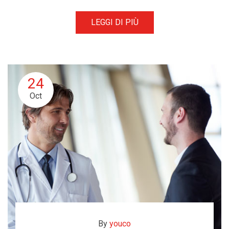
LEGGI DI PIÙ
24
Oct
By
youco