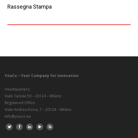
Rassegna Stampa
YouCo – Your Company for Innovation
Headquarters:
Viale Tunisia 50 – 20124 – Milano
Registered Office:
Viale Andrea Doria, 7 – 20124 – Milano
info@youco.eu